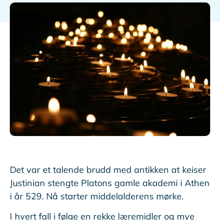
Det var et talende brudd med antikken at keiser
Justinian stengte Platons gamle akademi i Athen
i år 529. Nå starter middelalderens mørke.
I hvert fall i følge en rekke læremidler og mye