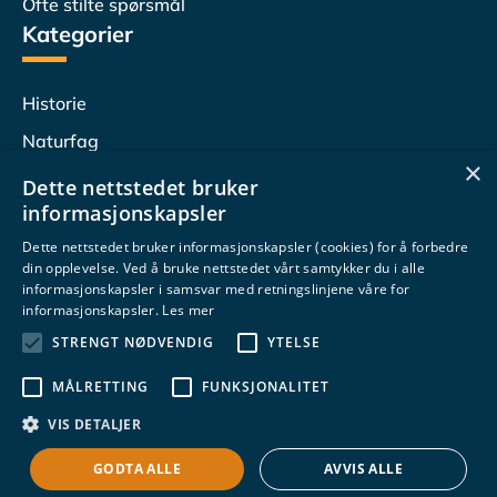
Ofte stilte spørsmål
Kategorier
Historie
Naturfag
×
Lesersvar
Dette nettstedet bruker
informasjonskapsler
Populærvitenskap
Dette nettstedet bruker informasjonskapsler (cookies) for å forbedre
Undervisningstips
din opplevelse. Ved å bruke nettstedet vårt samtykker du i alle
Følg oss
informasjonskapsler i samsvar med retningslinjene våre for
informasjonskapsler.
Les mer
STRENGT NØDVENDIG
YTELSE
MÅLRETTING
FUNKSJONALITET
VIS DETALJER
© 2026 Fagsjekk
Personvernerklæring
Utviklet av
GetOnNet AS
GODTA ALLE
AVVIS ALLE