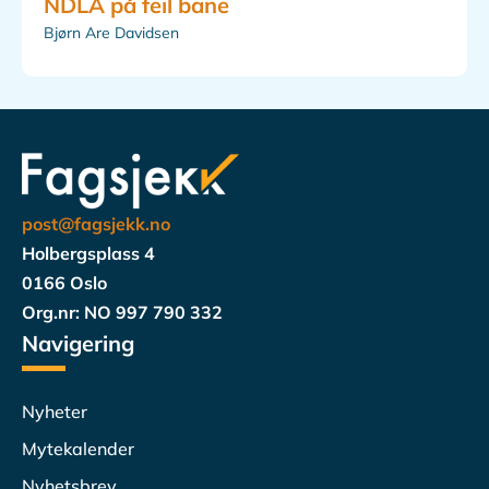
NDLA på feil bane
Bjørn Are Davidsen
post@fagsjekk.no
Holbergsplass 4
0166 Oslo
Org.nr: NO 997 790 332
Navigering
Nyheter
Mytekalender
Nyhetsbrev