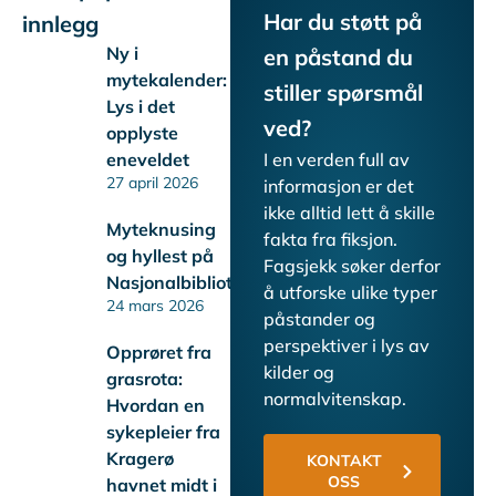
Har du støtt på
innlegg
Ny i
en påstand du
mytekalender:
stiller spørsmål
Lys i det
ved?
opplyste
eneveldet
I en verden full av
27 april 2026
informasjon er det
ikke alltid lett å skille
Myteknusing
fakta fra fiksjon.
og hyllest på
Fagsjekk søker derfor
Nasjonalbiblioteket
å utforske ulike typer
24 mars 2026
påstander og
perspektiver i lys av
Opprøret fra
kilder og
grasrota:
normalvitenskap.
Hvordan en
sykepleier fra
Kragerø
KONTAKT
OSS
havnet midt i