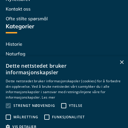
Kontakt oss
Ofte stilte spørsmål
Kategorier
Historie
Naturfag
×
Lesersvar
Dette nettstedet bruker
informasjonskapsler
Populærvitenskap
Dette nettstedet bruker informasjonskapsler (cookies) for å forbedre
Undervisningstips
din opplevelse. Ved å bruke nettstedet vårt samtykker du i alle
Følg oss
informasjonskapsler i samsvar med retningslinjene våre for
informasjonskapsler.
Les mer
STRENGT NØDVENDIG
YTELSE
MÅLRETTING
FUNKSJONALITET
VIS DETALJER