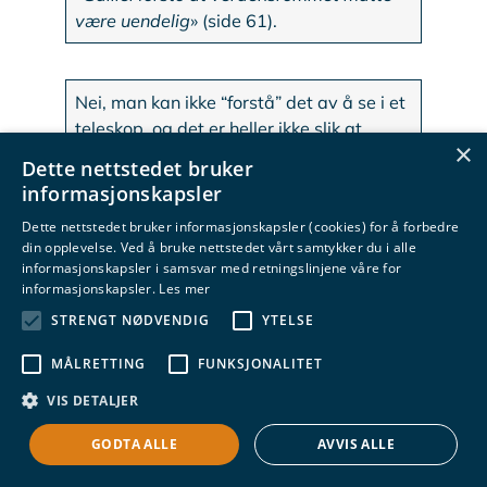
være uendelig
» (side 61).
Nei, man kan ikke “forstå” det av å se i et
teleskop, og det er heller ikke slik at
×
dagens astronomer støtter at universet
Dette nettstedet bruker
er uendelig. Universet – tid og rom – har
informasjonskapsler
en historie tilbake til Big Bang og utvider
Dette nettstedet bruker informasjonskapsler (cookies) for å forbedre
seg fortsatt.
din opplevelse. Ved å bruke nettstedet vårt samtykker du i alle
informasjonskapsler i samsvar med retningslinjene våre for
Det Galilei faktisk kunne se var at
informasjonskapsler.
Les mer
himmelegemene lenger ut en vår månes
STRENGT NØDVENDIG
YTELSE
bane ikke var fullkomne, bl.a. siden det
var fjell og kratere på månen og også
MÅLRETTING
FUNKSJONALITET
noen planeter hadde måner. Dette brøt
VIS DETALJER
med det klassiske aristoteliske skillet
mellom en fullkommen himmelverden fra
GODTA ALLE
AVVIS ALLE
månens bane og utover, mens det var en