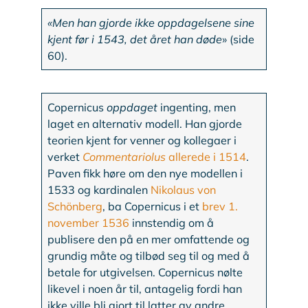
«Men han gjorde ikke oppdagelsene sine
kjent før i 1543, det året han døde
» (side
60).
Copernicus
oppdaget
ingenting, men
laget en alternativ modell. Han gjorde
teorien kjent for venner og kollegaer i
verket
Commentariolus
allerede i 1514
.
Paven fikk høre om den nye modellen i
1533 og kardinalen
Nikolaus von
Schönberg
, ba Copernicus i et
brev 1.
november 1536
innstendig om å
publisere den på en mer omfattende og
grundig måte og tilbød seg til og med å
betale for utgivelsen. Copernicus nølte
likevel i noen år til, antagelig fordi han
ikke ville bli gjort til latter av andre