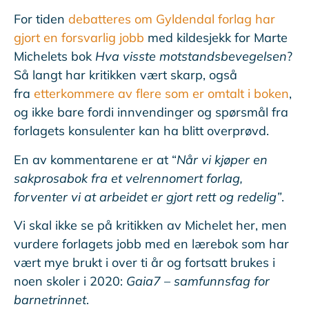
For tiden
debatteres om Gyldendal forlag har
gjort en forsvarlig jobb
med kildesjekk for Marte
Michelets bok
Hva visste motstandsbevegelsen
?
Så langt har kritikken vært skarp, også
fra
etterkommere av flere som er omtalt i boken
,
og ikke bare fordi innvendinger og spørsmål fra
forlagets konsulenter kan ha blitt overprøvd.
En av kommentarene er at “
Når vi kjøper en
sakprosabok fra et velrennomert forlag,
forventer vi at arbeidet er gjort rett og redelig”
.
Vi skal ikke se på kritikken av Michelet her, men
vurdere forlagets jobb med en lærebok som har
vært mye brukt i over ti år og fortsatt brukes i
noen skoler i 2020:
Gaia7
–
samfunnsfag for
barnetrinnet
.