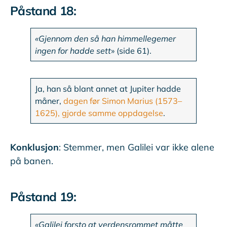
Påstand 18:
«Gjennom den så han himmellegemer
ingen for hadde sett
» (side 61).
Ja, han så blant annet at Jupiter hadde
måner,
dagen før Simon Marius (1573–
1625), gjorde samme oppdagelse
.
Konklusjon
: Stemmer, men Galilei var ikke alene
på banen.
Påstand 19:
«Galilei forsto at verdensrommet måtte