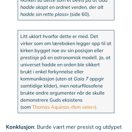
«Kirken så dette som et bevis på at Gud
hadde skapt en ordnet verden, der alt
hadde sin rette plass
» (side 60).
Litt uklart hvorfor dette er med. Det
virker som om læreboken legger opp til at
kirken bygget noe av sin posisjon eller
prestisje på en astronomisk modell. Ja, at
universet hadde en orden ble sikkert
brukt i enkel forkynnelse eller
kommunikasjon (uten at
Gaia 7
oppgir
samtidige kilder), men naturfilosofene
brukte andre argumenter når de skulle
demonstrere Guds eksistens
(som
Thomas Aquinas «fem veier»).
Konklusjon
: Burde vært mer presist og utdypet