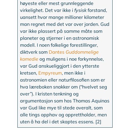
høyeste eller mest grunnleggende
virkelighet. Det var ikke i
fysisk
forstand,
uansett hvor mange millioner kilometer
man regnet med det var over jorden. Gud
var ikke plassert på samme måte som
planeter og stjerner i en astronomisk
modell. I noen folkelige forestillinger,
diktverk som
Dantes
Guddommelige
komedie
og muligens i noe forkynnelse,
var Gud anskueliggjort i den ytterste
kretsen,
Empyreum
, men ikke i
astronomien eller naturfilosofien som er
hva læreboken snakker om (“hvelvet seg
over”). I kristen tenkning og
argumentasjon som hos Thomas Aquinas
var Gud like mye til stede overalt, som
alle tings opphav og opprettholder, men
uten å ha del i det skaptes essens. [2]