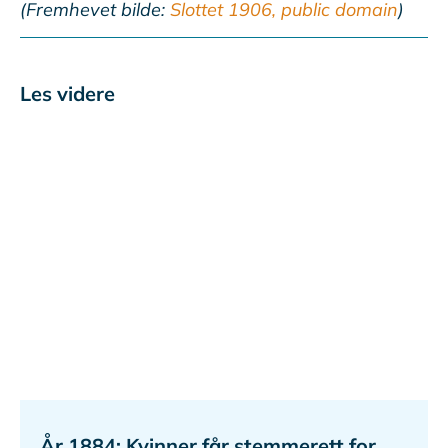
(Fremhevet bilde:
Slottet 1906, public domain
)
Les videre
År 1884: Kvinner får stemmerett for