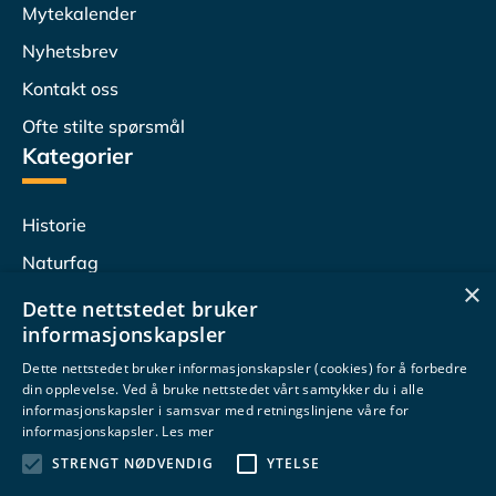
Mytekalender
Nyhetsbrev
Kontakt oss
Ofte stilte spørsmål
Kategorier
Historie
Naturfag
×
Lesersvar
Dette nettstedet bruker
informasjonskapsler
Populærvitenskap
Dette nettstedet bruker informasjonskapsler (cookies) for å forbedre
Undervisningstips
din opplevelse. Ved å bruke nettstedet vårt samtykker du i alle
Følg oss
informasjonskapsler i samsvar med retningslinjene våre for
informasjonskapsler.
Les mer
STRENGT NØDVENDIG
YTELSE