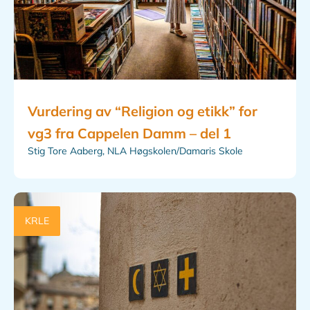
Vurdering av “Religion og etikk” for
vg3 fra Cappelen Damm – del 1
Stig Tore Aaberg, NLA Høgskolen/Damaris Skole
KRLE