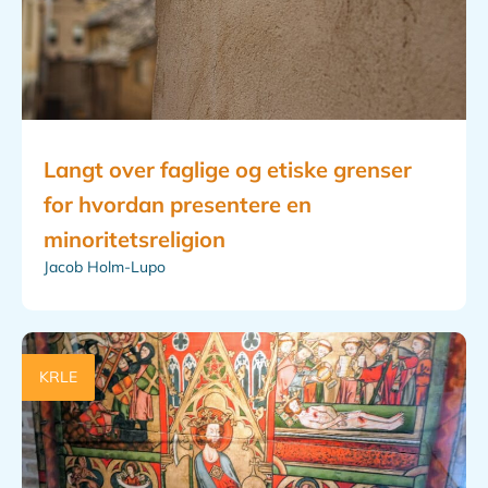
Langt over faglige og etiske grenser
for hvordan presentere en
minoritetsreligion
Jacob Holm-Lupo
KRLE