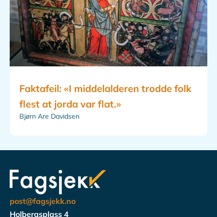
Faktafeil: «I middelalderen trodde folk
flest at jorda var flat.»
Bjørn Are Davidsen
post@fagsjekk.no
Holbergsplass 4