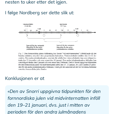
nesten to uker etter det igjen.
I følge Nordberg ser dette slik ut:
Konklusjonen er at
«Den av Snorri uppgivna tidpunkten för den
fornnordiska julen vid midvinternatten inföll
den 19–21 januari, dvs. just i mitten av
perioden för den andra julmånadens