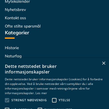
Mytekalender
Nyhetsbrev
Kontakt oss
Ofte stilte spørsmål
Kategorier
Historie
Naturfag
×
Lesersvar
Dette nettstedet bruker
informasjonskapsler
Populærvitenskap
Dette nettstedet bruker informasjonskapsler (cookies) for å forbedre
Undervisningstips
din opplevelse. Ved å bruke nettstedet vårt samtykker du i alle
Følg oss
informasjonskapsler i samsvar med retningslinjene våre for
informasjonskapsler.
Les mer
STRENGT NØDVENDIG
YTELSE