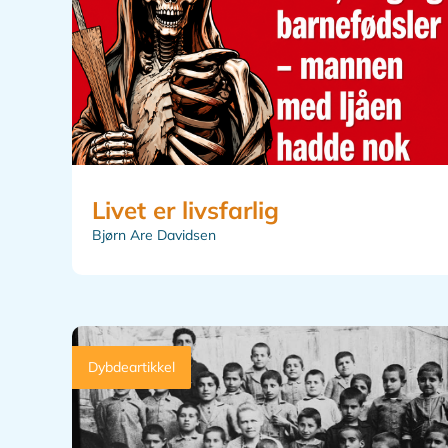
Livet er livsfarlig
Bjørn Are Davidsen
Dybdeartikkel