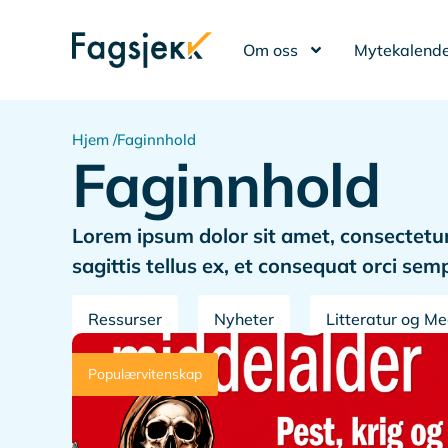
Om oss
Mytekalende
Hjem /
Faginnhold
Faginnhold
Lorem ipsum dolor sit amet, consectetur a
sagittis tellus ex, et consequat orci s
Ressurser
Nyheter
Litteratur og M
Populærvitenskap