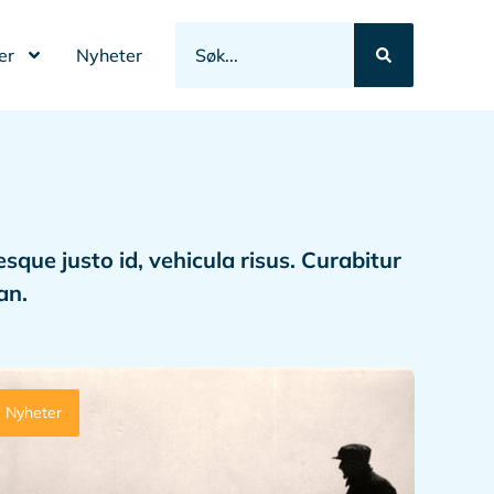
er
Nyheter
sque justo id, vehicula risus. Curabitur
an.
Nyheter