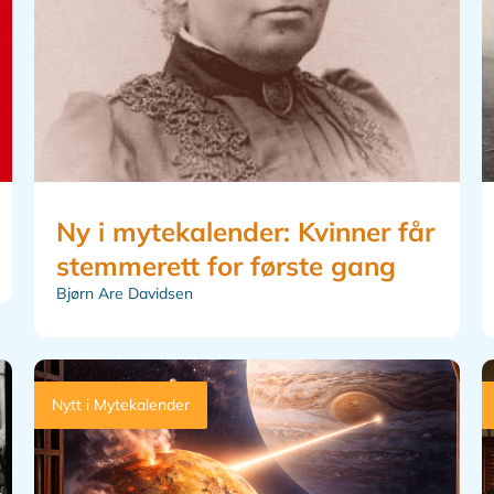
Ny i mytekalender: Kvinner får
stemmerett for første gang
Bjørn Are Davidsen
Nytt i Mytekalender