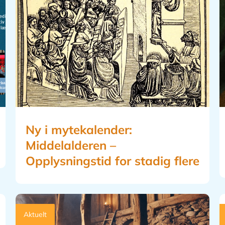
Ny i mytekalender:
Middelalderen –
Opplysningstid for stadig flere
Aktuelt