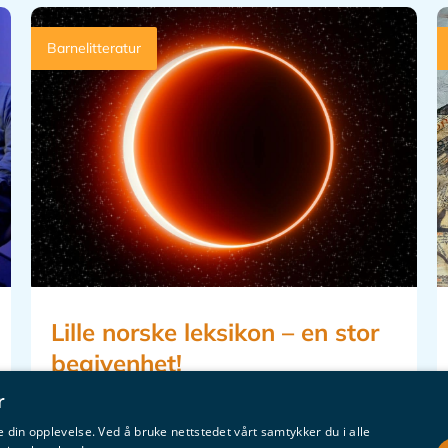
Barnelitteratur
Lille norske leksikon – en stor
begivenhet!
David A. Tørre og Bjørn Are Davidsen
r
 din opplevelse. Ved å bruke nettstedet vårt samtykker du i alle