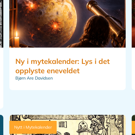
Ny i mytekalender: Lys i det
opplyste eneveldet
Bjørn Are Davidsen
Nytt i Mytekalender