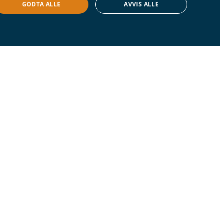
GODTA ALLE
AVVIS ALLE
Dybdeartikkel
En podcast i teleskopet – Del
2