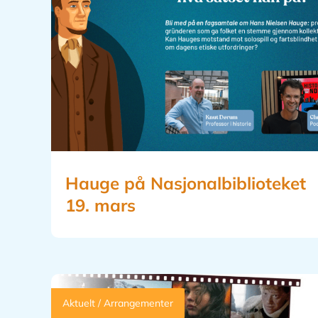
Hauge på Nasjonalbiblioteket
19. mars
Aktuelt / Arrangementer