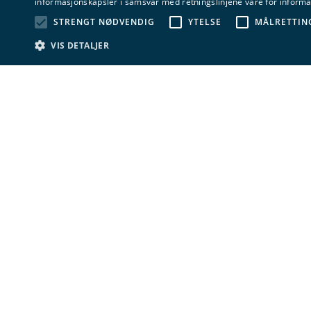
informasjonskapsler i samsvar med retningslinjene våre for inform
Fagsjekk
STRENGT NØDVENDIG
YTELSE
MÅLRETTIN
VIS DETALJER
Nytt i Mytekalender
Ny i mytekalenderen: Danske
bønder tror ikke at jorden er