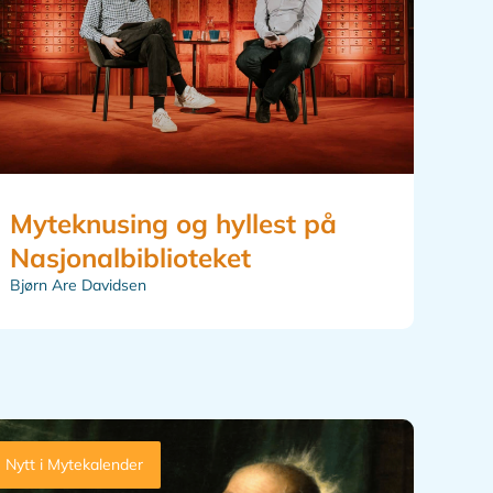
Myteknusing og hyllest på
Nasjonalbiblioteket
Bjørn Are Davidsen
Nytt i Mytekalender