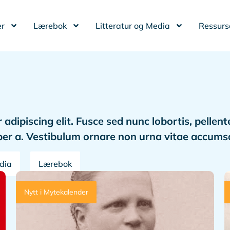
r
Lærebok
Litteratur og Media
Ressurs
dipiscing elit. Fusce sed nunc lobortis, pellente
emper a. Vestibulum ornare non urna vitae accums
edia
Lærebok
Nytt i Mytekalender