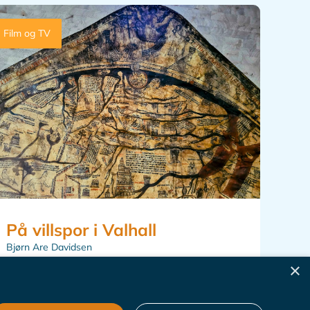
Film og TV
På villspor i Valhall
Bjørn Are Davidsen
×