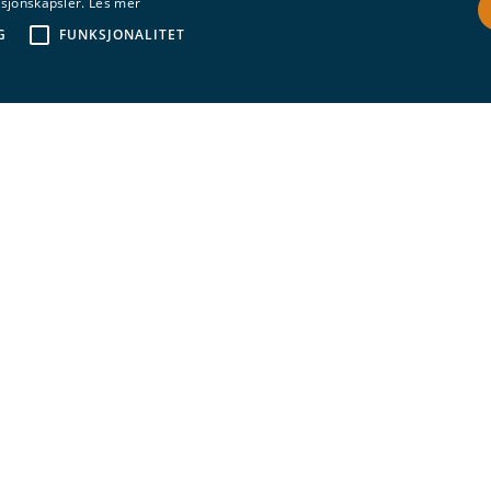
asjonskapsler.
Les mer
G
FUNKSJONALITET
Nyheter
Copernicus og Galilei i
kikkerten