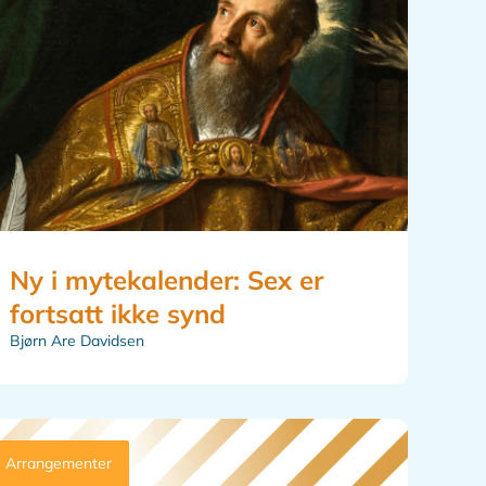
Ny i mytekalender: Sex er
fortsatt ikke synd
Bjørn Are Davidsen
Arrangementer