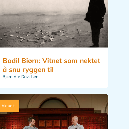
Bodil Biørn: Vitnet som nektet
å snu ryggen til
Bjørn Are Davidsen
Aktuelt