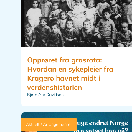
Opprøret fra grasrota:
Hvordan en sykepleier fra
Kragerø havnet midt i
verdenshistorien
Bjørn Are Davidsen
Aktuelt / Arrangementer