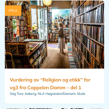
KRLE
Vurdering av “Religion og etikk” for
vg3 fra Cappelen Damm – del 1
Stig Tore Aaberg, NLA Høgskolen/Damaris Skole