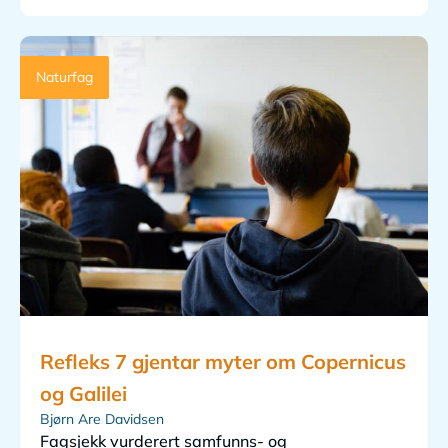
Naturfag
Refleks 7 gjentar myter om Copernicus
og Galilei
Bjørn Are Davidsen
Fagsjekk vurderert samfunns- og