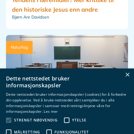
den historiske Jesus enn andre
Bjørn Are Davidsen
Naturfag
×
Dette nettstedet bruker
informasjonskapsler
Dette nettstedet bruker informasjonskapsler (cookies) for å forbedre
din opplevelse. Ved å bruke nettstedet vårt samtykker du i alle
informasjonskapsler i samsvar med retningslinjene våre for
informasjonskapsler.
Les mer
STRENGT NØDVENDIG
YTELSE
Refleks 7 formidler myter om
MÅLRETTING
FUNKSJONALITET