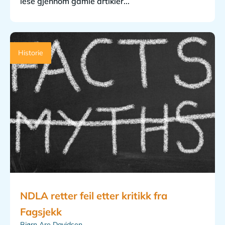
lese gjennom gamle artikler...
Historie
NDLA retter feil etter kritikk fra
Fagsjekk
Bjørn Are Davidsen