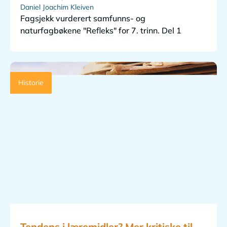
Daniel Joachim Kleiven
Fagsjekk vurderert samfunns- og
naturfagbøkene "Refleks" for 7. trinn. Del 1
Historie
Tendens i læremidler? Mer kritiske til