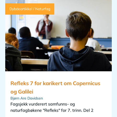
Dybdeartikkel / Naturfag
Refleks 7 for karikert om Copernicus
og Galilei
Bjørn Are Davidsen
Fagsjekk vurderert samfunns- og
naturfagbøkene "Refleks" for 7. trinn. Del 2